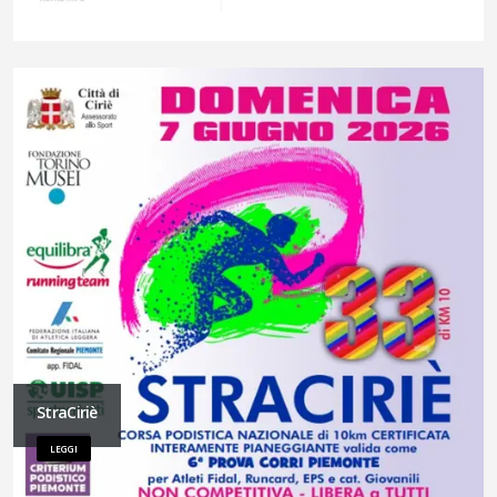
StraCiriè
LEGGI