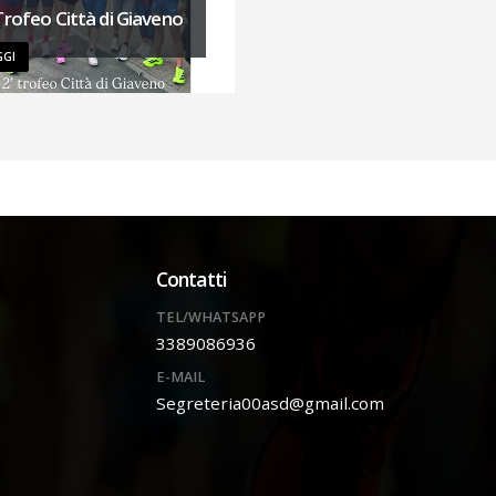
Trofeo Città di Giaveno
GGI
Contatti
TEL/WHATSAPP
3389086936
E-MAIL
Segreteria00asd@gmail.com