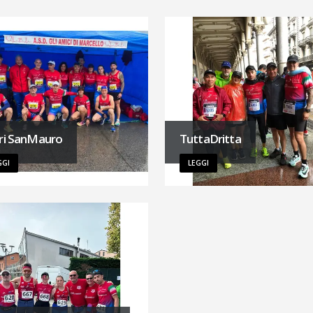
ri SanMauro
TuttaDritta
GGI
LEGGI