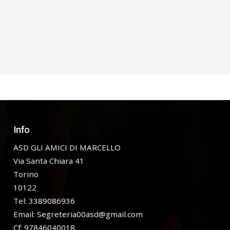
Info
ASD GLI AMICI DI MARCELLO
Via Santa Chiara 41
Torino
10122
Tel: 3389086936
Email:
Segreteria00asd@gmail.com
Cf: 97846040018