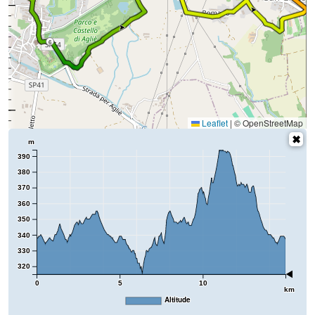
6
Leaflet
|
© OpenStreetMap
m
390
380
370
360
350
340
330
320
0
5
10
km
Altitude