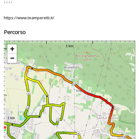
↓↓↓↓
https://www.teamperetti.it/
Percorso
+
−
12
4
14
2
8
10