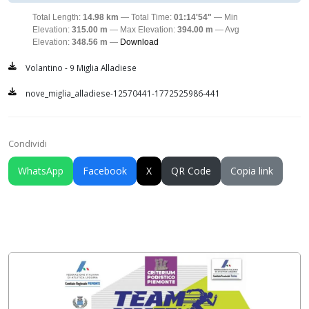
Total Length:
14.98 km
Total Time:
01:14'54"
Min
Elevation:
315.00 m
Max Elevation:
394.00 m
Avg
Elevation:
348.56 m
Download
Volantino - 9 Miglia Alladiese
nove_miglia_alladiese-12570441-1772525986-441
Condividi
WhatsApp
Facebook
X
QR Code
Copia link