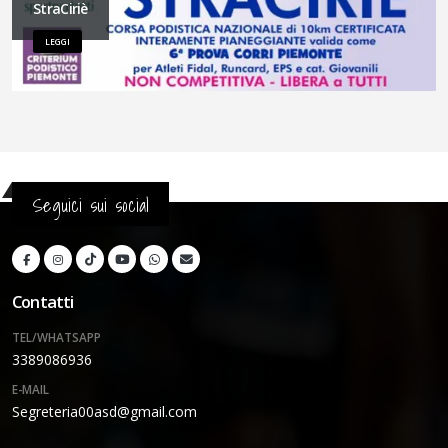
StraCiriè
LEGGI
Seguici sui social
Contatti
TEL/WHATSAPP
3389086936
E-MAIL
Segreteria00asd@gmail.com